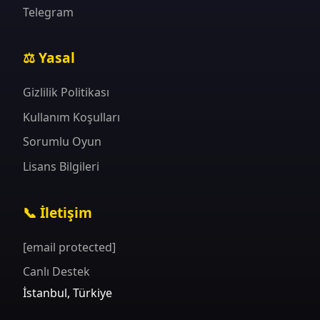
Telegram
⚖️ Yasal
Gizlilik Politikası
Kullanım Koşulları
Sorumlu Oyun
Lisans Bilgileri
📞 İletişim
[email protected]
Canlı Destek
İstanbul
,
Türkiye