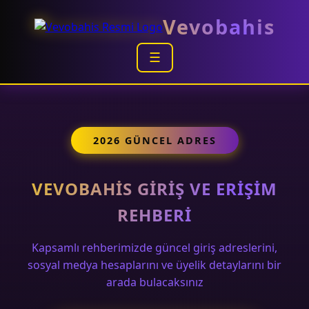
Vevobahis
☰
2026 GÜNCEL ADRES
VEVOBAHIS GIRIŞ VE ERIŞIM
REHBERI
Kapsamlı rehberimizde güncel giriş adreslerini,
sosyal medya hesaplarını ve üyelik detaylarını bir
arada bulacaksınız