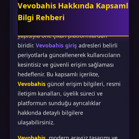
Vevobahis Hakkında Kapsamlı
Vevobahis
, online bahis ve casino
Bilgi Rehberi
dünyasında güven, performans ve
erişilebilirlik kriterlerini ön planda tutan
yapısıyla öne çıkan platformlardan
biridir.
Vevobahis giriş
adresleri belirli
periyotlarla güncellenerek kullanıcıların
kesintisiz ve güvenli erişim sağlaması
hedeflenir. Bu kapsamlı içerikte,
Vevobahis
güncel erişim bilgileri, resmi
iletişim kanalları, üyelik süreci ve
platformun sunduğu ayrıcalıklar
hakkında detaylı bilgilere
ulaşabilirsiniz.
Vevobahis
, modern arayüz tasarımı ve