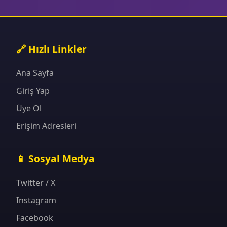
🔗 Hızlı Linkler
Ana Sayfa
Giriş Yap
Üye Ol
Erişim Adresleri
📱 Sosyal Medya
Twitter / X
Instagram
Facebook