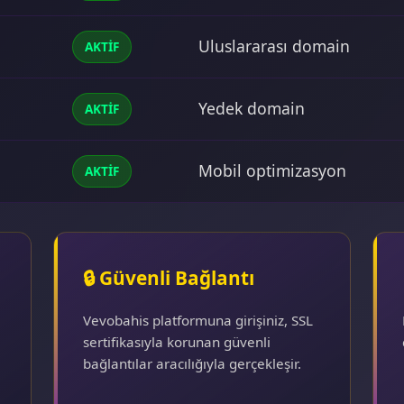
Uluslararası domain
AKTİF
Yedek domain
AKTİF
Mobil optimizasyon
AKTİF
🔒 Güvenli Bağlantı
Vevobahis platformuna girişiniz, SSL
sertifikasıyla korunan güvenli
bağlantılar aracılığıyla gerçekleşir.