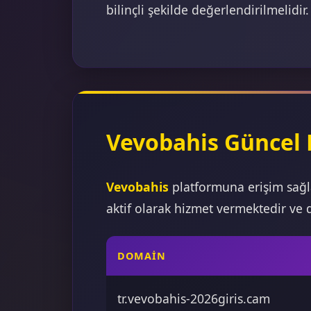
bilinçli şekilde değerlendirilmelidir.
Vevobahis Güncel 
Vevobahis
platformuna erişim sağla
aktif olarak hizmet vermektedir ve 
DOMAIN
tr.vevobahis-2026giris.cam