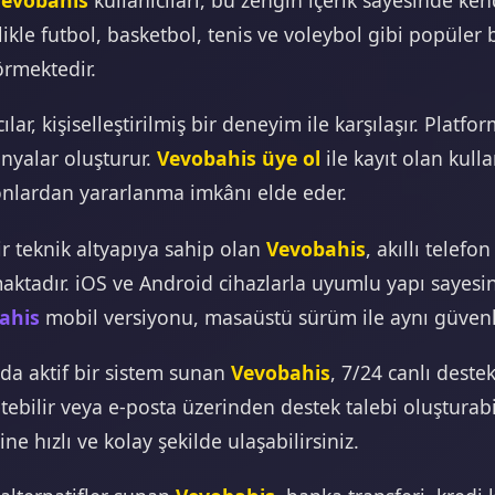
evobahis
kullanıcıları, bu zengin içerik sayesinde ke
ellikle futbol, basketbol, tenis ve voleybol gibi popüle
örmektedir.
lar, kişiselleştirilmiş bir deneyim ile karşılaşır. Platfo
anyalar oluşturur.
Vevobahis üye ol
ile kayıt olan kulla
syonlardan yararlanma imkânı elde eder.
r teknik altyapıya sahip olan
Vevobahis
, akıllı telefo
ktadır. iOS ve Android cihazlarla uyumlu yapı sayesin
ahis
mobil versiyonu, masaüstü sürüm ile aynı güvenli
da aktif bir sistem sunan
Vevobahis
, 7/24 canlı deste
etebilir veya e-posta üzerinden destek talebi oluşturabi
e hızlı ve kolay şekilde ulaşabilirsiniz.