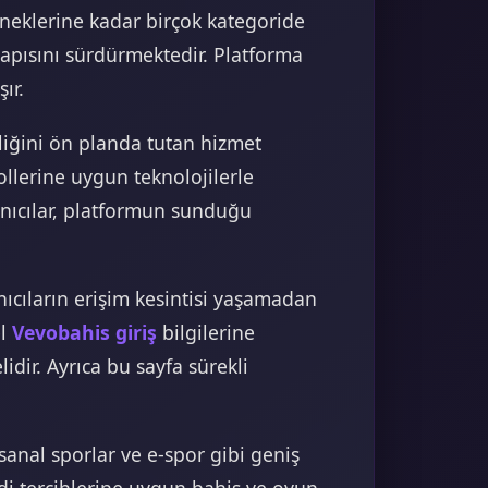
eneklerine kadar birçok kategoride
yapısını sürdürmektedir. Platforma
ır.
enliğini ön planda tutan hizmet
ollerine uygun teknolojilerle
nıcılar, platformun sunduğu
ıcıların erişim kesintisi yaşamadan
el
Vevobahis giriş
bilgilerine
dir. Ayrıca bu sayfa sürekli
 sanal sporlar ve e-spor gibi geniş