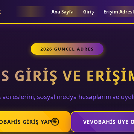
s
Ana Sayfa
Giriş
Erişim Adresl
2026 GÜNCEL ADRES
S GIRIŞ VE ERIŞI
adreslerini, sosyal medya hesaplarını ve üyeli
OBAHIS GIRIŞ YAP
VEVOBAHIS ÜYE 