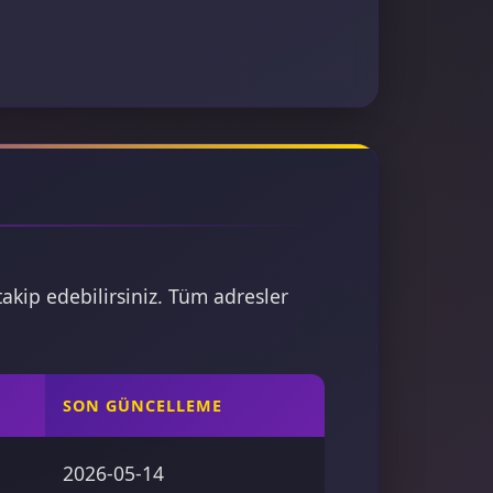
akip edebilirsiniz. Tüm adresler
SON GÜNCELLEME
2026-05-14