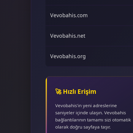
Vevobahis.com
Vevobahis.net
Vevobahis.org
🚀 Hızlı Erişim
Vevobahis'in yeni adreslerine
saniyeler içinde ulaşın. Vevobahis
bağlantılarının tamamı sizi otomatik
olarak doğru sayfaya taşır.