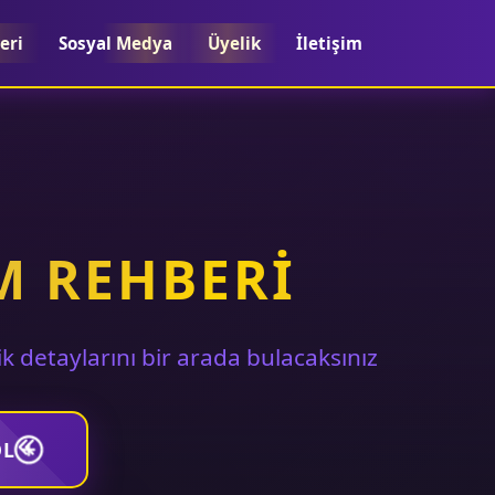
eri
Sosyal Medya
Üyelik
İletişim
M REHBERI
k detaylarını bir arada bulacaksınız
OL