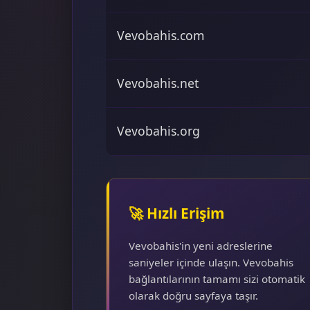
Vevobahis.com
Vevobahis.net
Vevobahis.org
🚀 Hızlı Erişim
Vevobahis'in yeni adreslerine
saniyeler içinde ulaşın. Vevobahis
bağlantılarının tamamı sizi otomatik
olarak doğru sayfaya taşır.