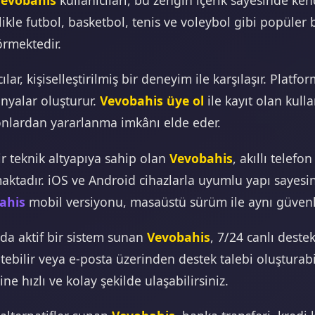
evobahis
kullanıcıları, bu zengin içerik sayesinde ke
ellikle futbol, basketbol, tenis ve voleybol gibi popüle
örmektedir.
lar, kişiselleştirilmiş bir deneyim ile karşılaşır. Platfo
anyalar oluşturur.
Vevobahis üye ol
ile kayıt olan kulla
syonlardan yararlanma imkânı elde eder.
r teknik altyapıya sahip olan
Vevobahis
, akıllı telefo
ktadır. iOS ve Android cihazlarla uyumlu yapı sayesin
ahis
mobil versiyonu, masaüstü sürüm ile aynı güvenli
da aktif bir sistem sunan
Vevobahis
, 7/24 canlı deste
etebilir veya e-posta üzerinden destek talebi oluşturabi
e hızlı ve kolay şekilde ulaşabilirsiniz.