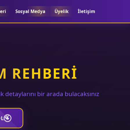
eri
Sosyal Medya
Üyelik
İletişim
M REHBERI
k detaylarını bir arada bulacaksınız
OL