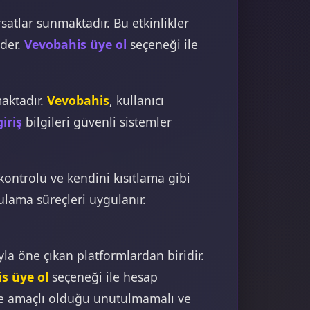
rsatlar sunmaktadır. Bu etkinlikler
eder.
Vevobahis üye ol
seçeneği ile
maktadır.
Vevobahis
, kullanıcı
iriş
bilgileri güvenli sistemler
 kontrolü ve kendini kısıtlama gibi
rulama süreçleri uygulanır.
yla öne çıkan platformlardan biridir.
s üye ol
seçeneği ile hesap
nce amaçlı olduğu unutulmamalı ve