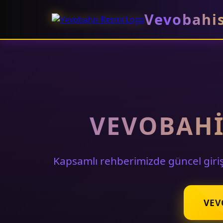
Vevobahi
VEVOBAHI
Kapsamlı rehberimizde güncel giriş 
VEV