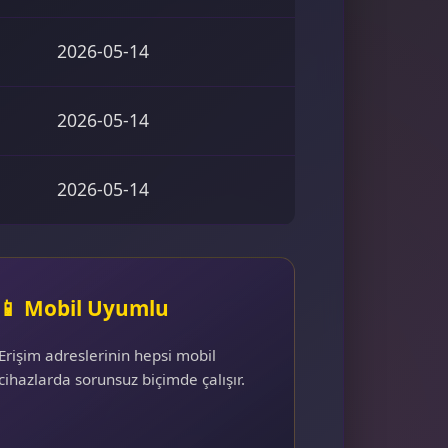
2026-05-14
2026-05-14
2026-05-14
📱 Mobil Uyumlu
Erişim adreslerinin hepsi mobil
cihazlarda sorunsuz biçimde çalışır.