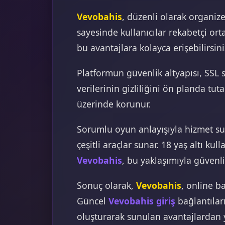
Vevobahis
, düzenli olarak organize
sayesinde kullanıcılar rekabetçi ort
bu avantajlara kolayca erişebilirsini
Platformun güvenlik altyapısı, SSL s
verilerinin gizliliğini ön planda tut
üzerinde korunur.
Sorumlu oyun anlayışıyla hizmet 
çeşitli araçlar sunar. 18 yaş altı ku
Vevobahis
, bu yaklaşımıyla güvenl
Sonuç olarak,
Vevobahis
, online b
Güncel
Vevobahis giriş
bağlantıları
oluşturarak sunulan avantajlardan 