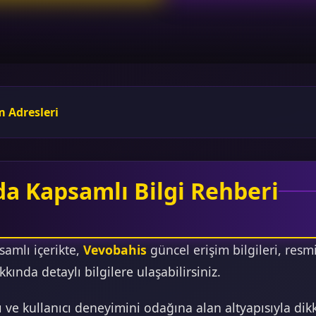
m Adresleri
a Kapsamlı Bilgi Rehberi
dünyasında güven, performans ve erişilebilirlik kriterl
his giriş
adresleri belirli periyotlarla güncellenerek ku
samlı içerikte,
Vevobahis
güncel erişim bilgileri, resmi
ında detaylı bilgilere ulaşabilirsiniz.
ve kullanıcı deneyimini odağına alan altyapısıyla dikk