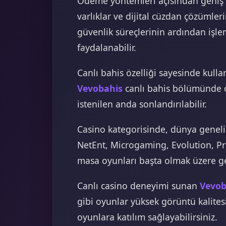
Ödeme yöntemleri açısından geniş 
varlıklar ve dijital cüzdan çözümler
güvenlik süreçlerinin ardından işle
faydalanabilir.
Canlı bahis özelliği sayesinde kulla
Vevobahis
canlı bahis bölümünde or
istenilen anda sonlandırılabilir.
Casino kategorisinde, dünya genelin
NetEnt, Microgaming, Evolution, Pr
masa oyunları başta olmak üzere ge
Canlı casino deneyimi sunan
Vevob
gibi oyunlar yüksek görüntü kalitesi 
oyunlara katılım sağlayabilirsiniz.