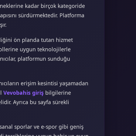
eneklerine kadar birçok kategoride
yapısını sürdürmektedir. Platforma
ır.
enliğini ön planda tutan hizmet
ollerine uygun teknolojilerle
nıcılar, platformun sunduğu
ıcıların erişim kesintisi yaşamadan
el
Vevobahis giriş
bilgilerine
dir. Ayrıca bu sayfa sürekli
 sanal sporlar ve e-spor gibi geniş