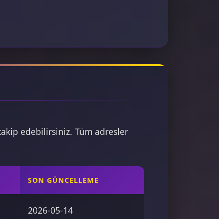
akip edebilirsiniz. Tüm adresler
SON GÜNCELLEME
2026-05-14