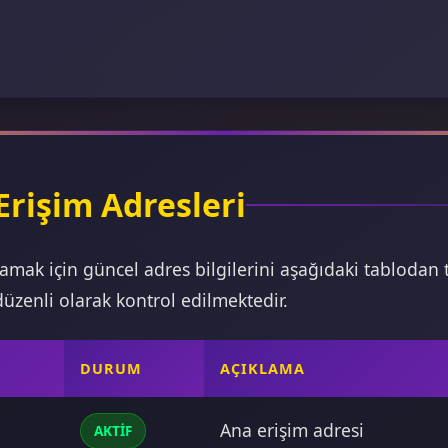
Erişim Adresleri
mak için güncel adres bilgilerini aşağıdaki tablodan t
düzenli olarak kontrol edilmektedir.
DURUM
AÇIKLAMA
Ana erişim adresi
AKTİF