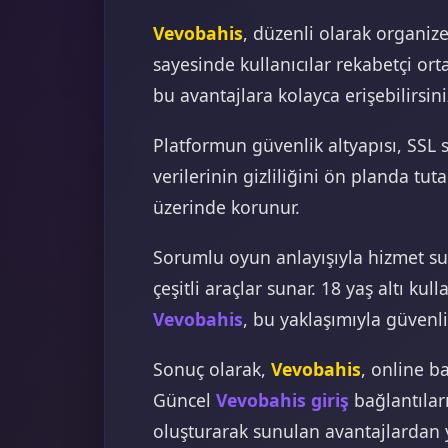
Vevobahis
, düzenli olarak organize
sayesinde kullanıcılar rekabetçi ort
bu avantajlara kolayca erişebilirsini
Platformun güvenlik altyapısı, SSL s
verilerinin gizliliğini ön planda tut
üzerinde korunur.
Sorumlu oyun anlayışıyla hizmet 
çeşitli araçlar sunar. 18 yaş altı ku
Vevobahis
, bu yaklaşımıyla güvenl
Sonuç olarak,
Vevobahis
, online b
Güncel
Vevobahis giriş
bağlantıları
oluşturarak sunulan avantajlardan 