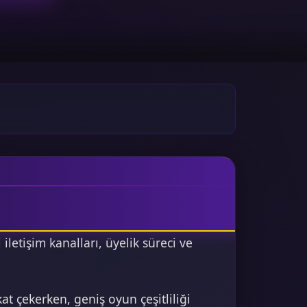
erini ön planda tutan yapısıyla öne
llanıcıların kesintisiz ve güvenli
 iletişim kanalları, üyelik süreci ve
at çekerken, geniş oyun çeşitliliği