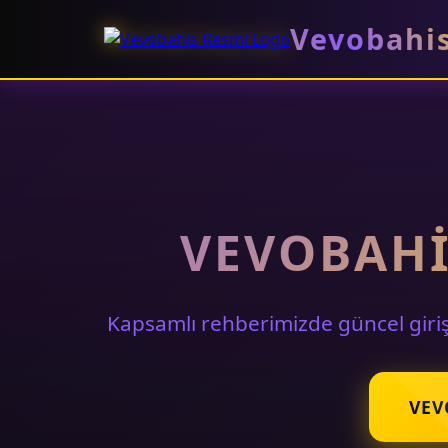
Vevobahi
VEVOBAHI
Kapsamlı rehberimizde güncel giriş 
VEV